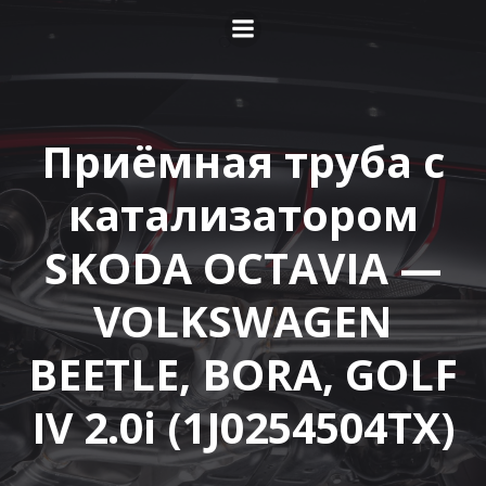
Перейти
к
содержимому
Приёмная труба c
катализатором
SKODA OCTAVIA —
VOLKSWAGEN
BEETLE, BORA, GOLF
IV 2.0i (1J0254504TX)