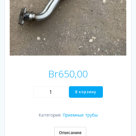
Br
650,00
Количество
В корзину
товара
Приёмная
труба
Категория:
Приемные трубы
c
катализатором
Описание
SKODA