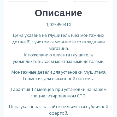
OCTAVIA
Описание
-
VOLKSWAGEN
BEETLE,
1J0254504TX
BORA,
Цена указана на глушитель (без монтажных
GOLF
IV
деталей) с учетом самовывоза со склада или
2.0i
магазина.
(1J0254504TX)
К пожеланию клиента глушитель
укомплектовываем монтажными деталями.
Монтажные детали для установки глушителя.
Герметик для выхлопной системы.
Гарантия 12 месяцев при установки на нашем
специализированном СТО.
Цена указанная на сайте не является публичной
офёртой.