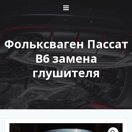
Перейти
к
содержимому
Фольксваген Пассат
В6 замена
глушителя